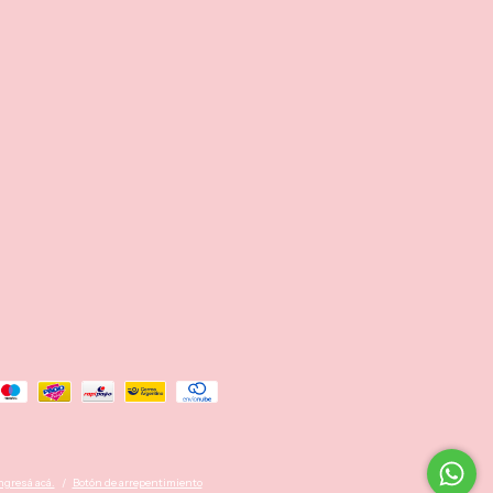
ngresá acá.
/
Botón de arrepentimiento