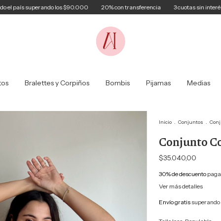
uperando los $90.000
20% con transferencia
3 cuotas sin interés
Envíos
tos
Bralettes y Corpiños
Bombis
Pijamas
Medias
Inicio
.
Conjuntos
.
Conj
Conjunto C
$35.040,00
30% de descuento
pagan
Ver más detalles
Envío gratis
superando 