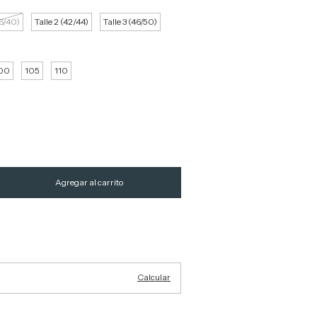
36/40)
Talle 2 (42/44)
Talle 3 (46/50)
00
105
110
Cambiar CP
Calcular