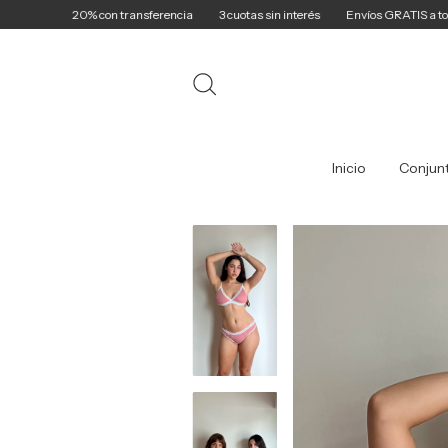
20% con transferencia
3 cuotas sin interés
Envíos GRATIS a todo el país s
Inicio
Conjun