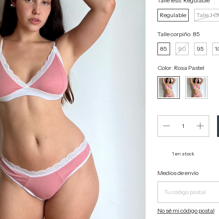
Talle less:
Regulable
Regulable
Talle 1 (
Talle corpiño:
85
85
90
95
1
Color:
Rosa Pastel
1
en stock
Entregas para el CP:
Medios de envío
No sé mi código postal