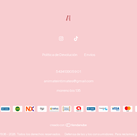
Política de Devolución
Envíos
543413305901
animateintimates@gmail.com
moreno bis 135
936 - 2026. Todos los derechos reservados.
Defensa de las y los consumidores. Para reclamos
i