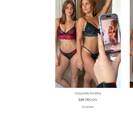
Conjunto Liza
Conjunto Amelia
$35.040,00
$38.780,00
+1
2 colores