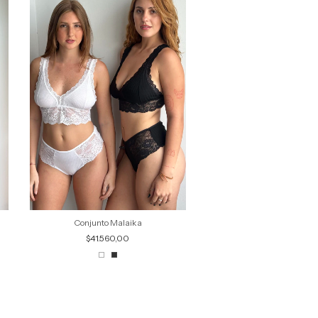
Conjunto Malaika
Conjunto Ágata
$41.560,00
$35.040,00
+3