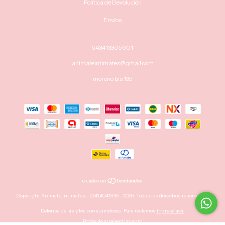
Política de Devolución
Envíos
543413305901
animateintimates@gmail.com
moreno bis 135
Copyright Anímate Intimates - 27414041936 - 2026. Todos los derechos reservados.
Defensa de las y los consumidores. Para reclamos
ingresá acá.
Botón de arrepentimiento