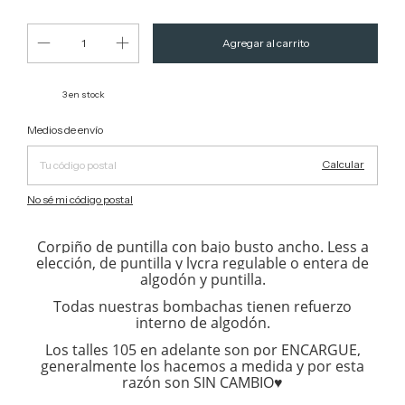
3
en stock
Cambiar CP
Entregas para el CP:
Medios de envío
Calcular
No sé mi código postal
Corpiño de puntilla con bajo busto ancho. Less a
elección, de puntilla y lycra regulable o entera de
algodón y puntilla.
Todas nuestras bombachas tienen refuerzo
interno de algodón.
Los talles 105 en adelante son por ENCARGUE,
generalmente los hacemos a medida y por esta
razón son SIN CAMBIO♥