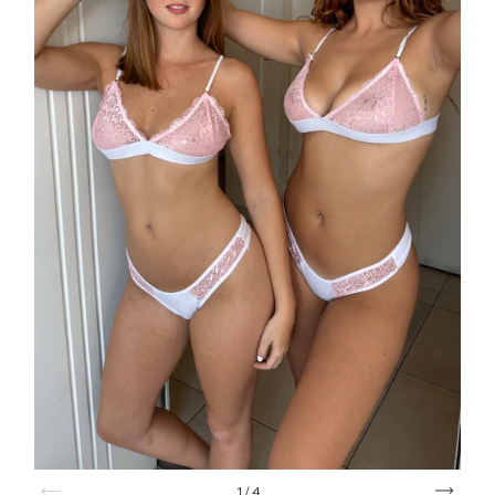
1
/
4