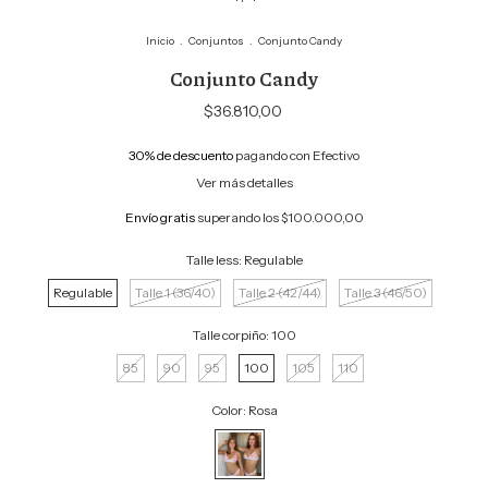
Inicio
.
Conjuntos
.
Conjunto Candy
Conjunto Candy
$36.810,00
30% de descuento
pagando con Efectivo
Ver más detalles
Envío gratis
superando los
$100.000,00
Talle less:
Regulable
Regulable
Talle 1 (36/40)
Talle 2 (42/44)
Talle 3 (46/50)
Talle corpiño:
100
85
90
95
100
105
110
Color:
Rosa