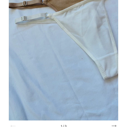
1
/
3