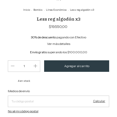
Inicio
.
Bombis
.
Línea Económica
.
Less reg algodón x3
Less reg algodón x3
$19.550,00
30% de descuento
pagando con Efectivo
Ver más detalles
Envío gratis
superando los
$100.000,00
4
en stock
Cambiar CP
Entregas para el CP:
Medios de envío
Calcular
No sé mi código postal