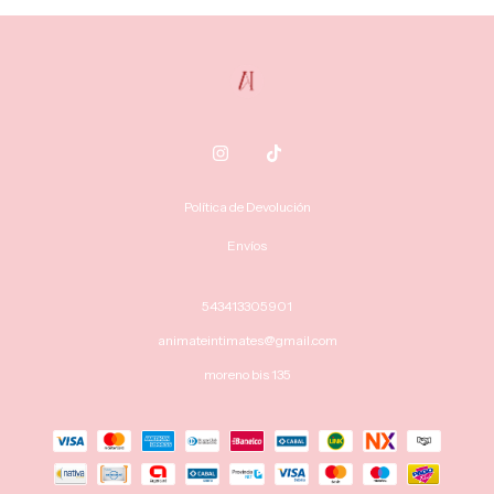
Política de Devolución
Envíos
543413305901
animateintimates@gmail.com
moreno bis 135