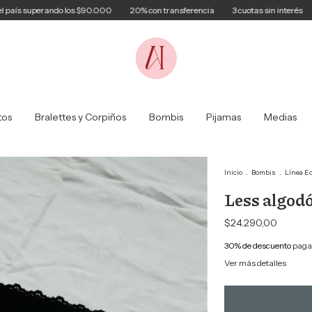
rando los $90.000
20% con transferencia
3 cuotas sin interés
Envíos GRA
tos
Bralettes y Corpiños
Bombis
Pijamas
Medias
Inicio
.
Bombis
.
Línea E
Less algodó
$24.290,00
30% de descuento
pagan
Ver más detalles