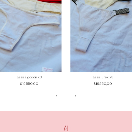
Less algodón x3
Less lurex x3
$19.550,00
$19.550,00