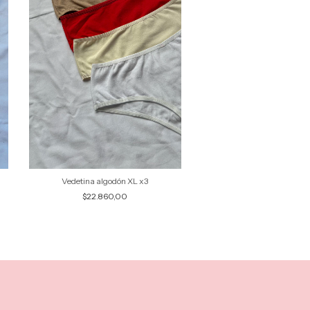
Vedetina algodón XL x3
Less reg algodón 
$22.860,00
$24.290,00