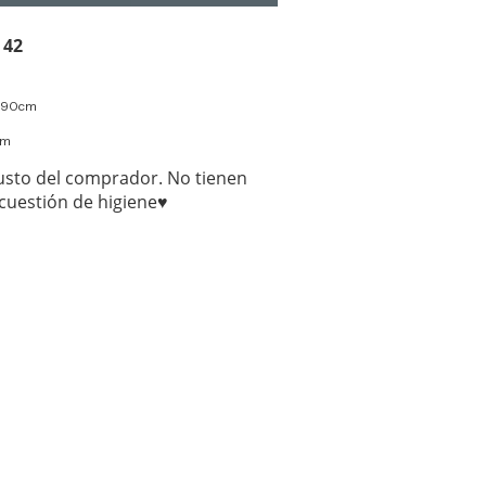
 42
a 90cm
cm
usto del comprador. No tienen
cuestión de higiene♥