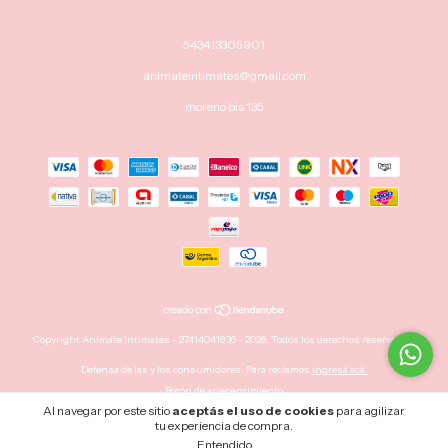
543413305901
animateintimates@gmail.com
moreno bis 135
Copyright Anímate Intimates - 27414041936 - 2026. Todos los derechos reservados.
Defensa de las y los consumidores. Para reclamos
ingresá acá.
Botón de arrepentimiento
Al navegar por este sitio
aceptás el uso de cookies
para agilizar
tu experiencia de compra.
Entendido