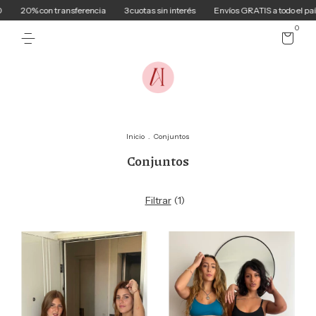
20% con transferencia
3 cuotas sin interés
Envíos GRATIS a todo el país 
0
Inicio
.
Conjuntos
Conjuntos
Filtrar
(
1
)